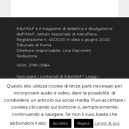
EduINAF è il magazine di didattica e divulgazione
dell'INAF,
Istituto Nazionale di Astrofisica
.
Registrazione n. 45/2020 in data 4 giugno 2020,
Tribunale di Roma
Direttore responsabile: Livia Giacomini
Redazione
ISSN:
2785-0684
Vuoi usare i contenuti di EduINAF?
Leggi i
Crediti
.
Questo sito utilizza cookie di terze parti necessari per
Informativa sulla Privacy
incorporare audio e video, dare la possibilità di
Informatva sui Cookie
condividere un articolo sui social media. Puoi accettare i
cookies cliccando sul bottone o, semplicemente,
Per la rubrica de l'Astronomo risponde, per
inviarci le tue foto o i tuoi contributi, scrivici a
continuando a navigare. Se non li vuoi, basta che
redazione.edu [chiocciola] inaf.it oppure
compila
abbondoni il sito.
Leggi di più
Accetto
Reject
il form