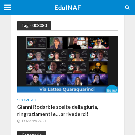
EduINAF
Tag - 008080
SCOPERTE
Gianni Rodari: le scelte della giuria,
ringraziamenti e… arrivederci!
19 Marzo 2021