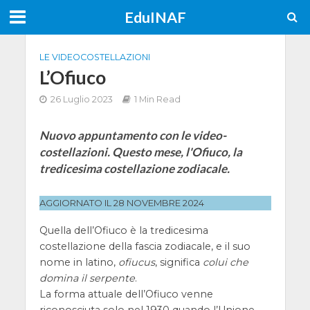
EduINAF
LE VIDEOCOSTELLAZIONI
L’Ofiuco
26 Luglio 2023
1 Min Read
Nuovo appuntamento con le video-
costellazioni. Questo mese, l'Ofiuco, la
tredicesima costellazione zodiacale.
AGGIORNATO IL 28 NOVEMBRE 2024
Quella dell’Ofiuco è la tredicesima
costellazione della fascia zodiacale, e il suo
nome in latino,
ofiucus
, significa
colui che
domina il serpente
.
La forma attuale dell’Ofiuco venne
riconosciuta solo nel 1930 quando l’Unione