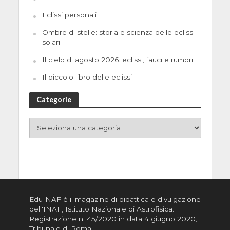
Eclissi personali
Ombre di stelle: storia e scienza delle eclissi
solari
Il cielo di agosto 2026: eclissi, fauci e rumori
Il piccolo libro delle eclissi
Categorie
EduINAF è il magazine di didattica e divulgazione
dell'INAF,
Istituto Nazionale di Astrofisica
.
Registrazione n. 45/2020 in data 4 giugno 2020,
Tribunale di Roma