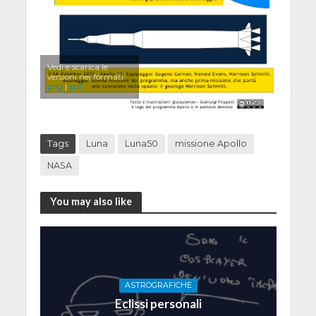
Vedi e scarica le
versioni nei formati:
png
|
pdf
Tags
Luna
Luna50
missione Apollo
NASA
You may also like
ASTROGRAFICHE
Eclissi personali