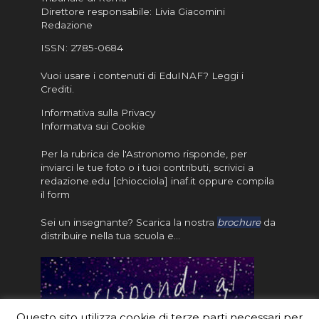
Direttore responsabile: Livia Giacomini
Redazione
ISSN:
2785-0684
Vuoi usare i contenuti di EduINAF?
Leggi i
Crediti
.
Informativa sulla Privacy
Informatva sui Cookie
Per la rubrica de l'Astronomo risponde, per
inviarci le tue foto o i tuoi contributi, scrivici a
redazione.edu [chiocciola] inaf.it oppure
compila
il form
Sei un insegnante? Scarica la nostra
brochure
da
distribuire nella tua scuola e…
Questo sito utilizza cookie di terze parti necessari per