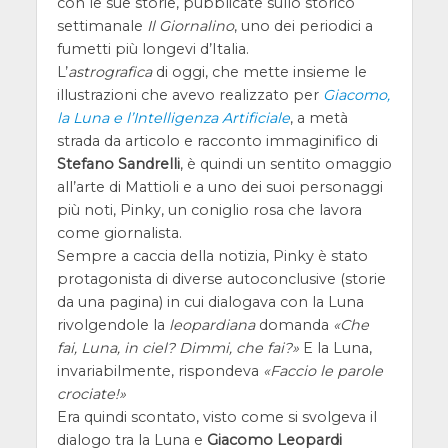
con le sue storie, pubblicate sullo storico
settimanale
Il Giornalino
, uno dei periodici a
fumetti più longevi d’Italia.
L’
astrografica
di oggi, che mette insieme le
illustrazioni che avevo realizzato per
Giacomo,
la Luna e l’Intelligenza Artificiale
, a metà
strada da articolo e racconto immaginifico di
Stefano Sandrelli
, è quindi un sentito omaggio
all’arte di Mattioli e a uno dei suoi personaggi
più noti, Pinky, un coniglio rosa che lavora
come giornalista.
Sempre a caccia della notizia, Pinky è stato
protagonista di diverse autoconclusive (storie
da una pagina) in cui dialogava con la Luna
rivolgendole la
leopardiana
domanda
Che
fai, Luna, in ciel? Dimmi, che fai?
E la Luna,
invariabilmente, rispondeva
Faccio le parole
crociate!
Era quindi scontato, visto come si svolgeva il
dialogo tra la Luna e
Giacomo Leopardi