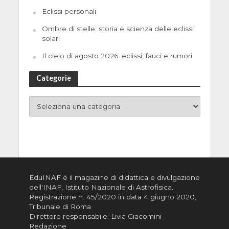
Eclissi personali
Ombre di stelle: storia e scienza delle eclissi
solari
Il cielo di agosto 2026: eclissi, fauci e rumori
Categorie
EduINAF è il magazine di didattica e divulgazione
dell'INAF,
Istituto Nazionale di Astrofisica
.
Registrazione n. 45/2020 in data 4 giugno 2020,
Tribunale di Roma
Direttore responsabile: Livia Giacomini
Redazione