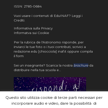
ISSN:
2785-0684
Vuoi usare i contenuti di EduINAF?
Leggi i
Crediti
.
Informativa sulla Privacy
Informatva sui Cookie
Per la rubrica de l'Astronomo risponde, per
inviarci le tue foto o i tuoi contributi, scrivici a
redazione.edu [chiocciola] inaf.it oppure
compila
il form
Sei un insegnante? Scarica la nostra
brochure
da
distribuire nella tua scuola e…
Questo sito utilizza cookie di terze parti necessari per
incorporare audio e video, dare la possibilità di