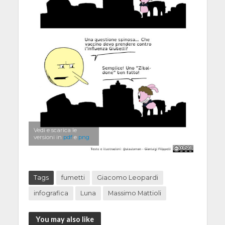
Vedi e scarica le
versioni in
pdf
e
png
Tags
fumetti
Giacomo Leopardi
infografica
Luna
Massimo Mattioli
You may also like