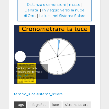
Distanze e dimensioni
|
masse
|
Densità
|
In viaggio verso la nube
di Oort
|
La luce nel Sistema Solare
Vedi e scarica le
versioni nei formati:
png
|
pdf
tempo_luce-sistema_solare
Tags
infografica
luce
Sistema Solare