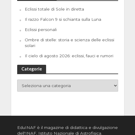
Eclissi totale di Sole in diretta
Il razzo Falcon 9 si schianta sulla Luna
Eclissi personali
Ombre di stelle: storia e scienza delle eclissi
solari
Il cielo di agosto 2026: eclissi, fauci e rumori
Categorie
EduINAF è il magazine di didattica e divulgazione
dell'INAF,
Istituto Nazionale di Astrofisica
.