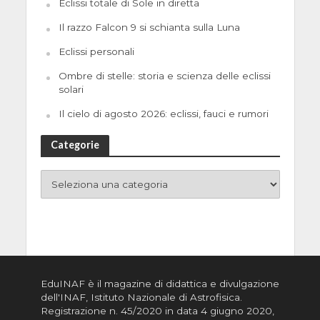
Eclissi totale di Sole in diretta
Il razzo Falcon 9 si schianta sulla Luna
Eclissi personali
Ombre di stelle: storia e scienza delle eclissi
solari
Il cielo di agosto 2026: eclissi, fauci e rumori
Categorie
EduINAF è il magazine di didattica e divulgazione
dell'INAF,
Istituto Nazionale di Astrofisica
.
Registrazione n. 45/2020 in data 4 giugno 2020,