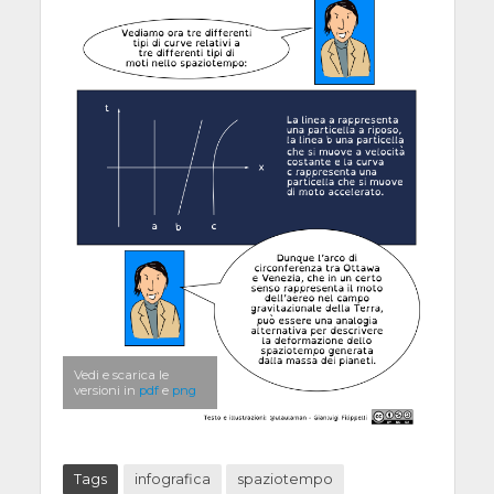
Vedi e scarica le
versioni in
pdf
e
png
Tags
infografica
spaziotempo