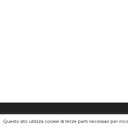
EduINAF è il magazine di didattica e
Vuoi usa
Questo sito utilizza cookie di terze parti necessari per inc
divulgazione dell'INAF,
Istituto
Leggi i C