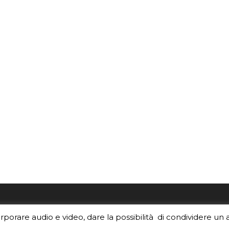
re i contenuti di EduINAF?
Per la rubrica de l'Astrono
orporare audio e video, dare la possibilità di condividere un 
rediti
.
risponde, per inviarci le tue 