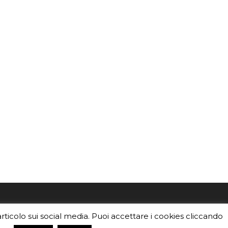
mo
Sei un insegnante? Scarica la nostra
articolo sui social media. Puoi accettare i cookies cliccando
foto o i
brochure
da distribuire nella tua