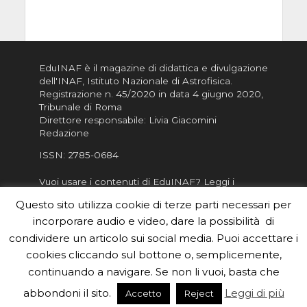
EduINAF è il magazine di didattica e divulgazione
dell'INAF,
Istituto Nazionale di Astrofisica
.
Registrazione n. 45/2020 in data 4 giugno 2020,
Tribunale di Roma
Direttore responsabile: Livia Giacomini
Redazione
ISSN:
2785-0684
Vuoi usare i contenuti di EduINAF?
Leggi i
Crediti
.
Questo sito utilizza cookie di terze parti necessari per
Informativa sulla Privacy
incorporare audio e video, dare la possibilità di
Informatva sui Cookie
condividere un articolo sui social media. Puoi accettare i
cookies cliccando sul bottone o, semplicemente,
Per la rubrica de l'Astronomo risponde, per
inviarci le tue foto o i tuoi contributi, scrivici a
continuando a navigare. Se non li vuoi, basta che
redazione.edu [chiocciola] inaf.it oppure
compila
abbondoni il sito.
Leggi di più
Accetto
Reject
il form