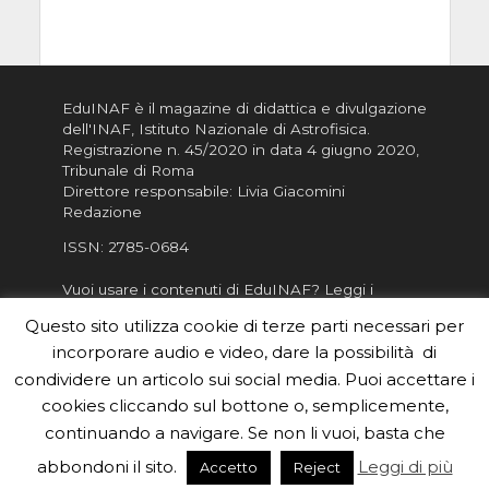
EduINAF è il magazine di didattica e divulgazione
dell'INAF,
Istituto Nazionale di Astrofisica
.
Registrazione n. 45/2020 in data 4 giugno 2020,
Tribunale di Roma
Direttore responsabile: Livia Giacomini
Redazione
ISSN:
2785-0684
Vuoi usare i contenuti di EduINAF?
Leggi i
Crediti
.
Questo sito utilizza cookie di terze parti necessari per
Informativa sulla Privacy
incorporare audio e video, dare la possibilità di
Informatva sui Cookie
condividere un articolo sui social media. Puoi accettare i
cookies cliccando sul bottone o, semplicemente,
Per la rubrica de l'Astronomo risponde, per
inviarci le tue foto o i tuoi contributi, scrivici a
continuando a navigare. Se non li vuoi, basta che
redazione.edu [chiocciola] inaf.it oppure
compila
abbondoni il sito.
Leggi di più
Accetto
Reject
il form