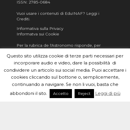
ISSN:
2785-0684
Vuoi usare i contenuti di EduINAF?
Leggi i
Crediti
.
Informativa sulla Privacy
Informatva sui Cookie
Per la rubrica de l'Astronomo risponde, per
inviarci le tue foto o i tuoi contributi, scrivici a
Questo sito utilizza cookie di terze parti necessari per
redazione.edu [chiocciola] inaf.it oppure
compila
il form
incorporare audio e video, dare la possibilità di
condividere un articolo sui social media. Puoi accettare i
Sei un insegnante? Scarica la nostra
brochure
da
cookies cliccando sul bottone o, semplicemente,
distribuire nella tua scuola e…
continuando a navigare. Se non li vuoi, basta che
abbondoni il sito.
Leggi di più
Accetto
Reject