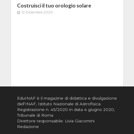
Costruisci il tuo orologio solare
12 Dicembre 2020
EduINAF è il magazine di didattica e divulgazione
dell'INAF,
Istituto Nazionale di Astrofisica
.
Registrazione n. 45/2020 in data 4 giugno 2020,
Tribunale di Roma
Direttore responsabile: Livia Giacomini
Redazione