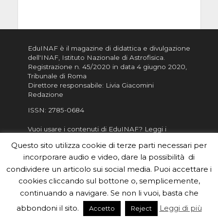
EduINAF è il magazine di didattica e divulgazione
dell'INAF,
Istituto Nazionale di Astrofisica
.
Registrazione n. 45/2020 in data 4 giugno 2020,
Tribunale di Roma
Direttore responsabile: Livia Giacomini
Redazione
ISSN:
2785-0684
Vuoi usare i contenuti di EduINAF?
Leggi i
Crediti
.
Questo sito utilizza cookie di terze parti necessari per
Informativa sulla Privacy
incorporare audio e video, dare la possibilità di
Informatva sui Cookie
condividere un articolo sui social media. Puoi accettare i
cookies cliccando sul bottone o, semplicemente,
Per la rubrica de l'Astronomo risponde, per
inviarci le tue foto o i tuoi contributi, scrivici a
continuando a navigare. Se non li vuoi, basta che
redazione.edu [chiocciola] inaf.it oppure
compila
abbondoni il sito.
Leggi di più
Accetto
Reject
il form