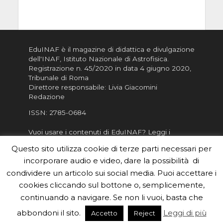
EduINAF è il magazine di didattica e divulgazione
dell'INAF,
Istituto Nazionale di Astrofisica
.
Registrazione n. 45/2020 in data 4 giugno 2020,
Tribunale di Roma
Direttore responsabile: Livia Giacomini
Redazione
ISSN:
2785-0684
Vuoi usare i contenuti di EduINAF?
Leggi i
Crediti
.
Questo sito utilizza cookie di terze parti necessari per
Informativa sulla Privacy
incorporare audio e video, dare la possibilità di
Informatva sui Cookie
condividere un articolo sui social media. Puoi accettare i
cookies cliccando sul bottone o, semplicemente,
Per la rubrica de l'Astronomo risponde, per
inviarci le tue foto o i tuoi contributi, scrivici a
continuando a navigare. Se non li vuoi, basta che
redazione.edu [chiocciola] inaf.it oppure
compila
abbondoni il sito.
Leggi di più
Accetto
Reject
il form