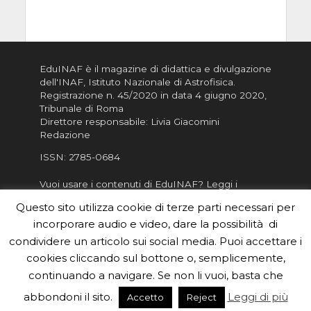
EduINAF è il magazine di didattica e divulgazione
dell'INAF,
Istituto Nazionale di Astrofisica
.
Registrazione n. 45/2020 in data 4 giugno 2020,
Tribunale di Roma
Direttore responsabile: Livia Giacomini
Redazione
ISSN:
2785-0684
Vuoi usare i contenuti di EduINAF?
Leggi i
Crediti
.
Questo sito utilizza cookie di terze parti necessari per
Informativa sulla Privacy
incorporare audio e video, dare la possibilità di
Informatva sui Cookie
condividere un articolo sui social media. Puoi accettare i
cookies cliccando sul bottone o, semplicemente,
Per la rubrica de l'Astronomo risponde, per
inviarci le tue foto o i tuoi contributi, scrivici a
continuando a navigare. Se non li vuoi, basta che
redazione.edu [chiocciola] inaf.it oppure
compila
abbondoni il sito.
Leggi di più
Accetto
Reject
il form