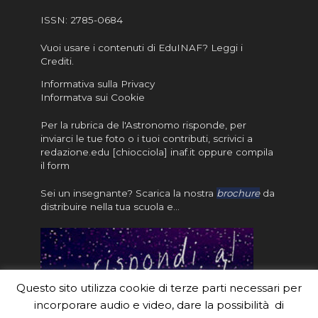
ISSN:
2785-0684
Vuoi usare i contenuti di EduINAF?
Leggi i
Crediti
.
Informativa sulla Privacy
Informatva sui Cookie
Per la rubrica de l'Astronomo risponde, per
inviarci le tue foto o i tuoi contributi, scrivici a
redazione.edu [chiocciola] inaf.it oppure
compila
il form
Sei un insegnante? Scarica la nostra
brochure
da
distribuire nella tua scuola e…
Questo sito utilizza cookie di terze parti necessari per
incorporare audio e video, dare la possibilità di