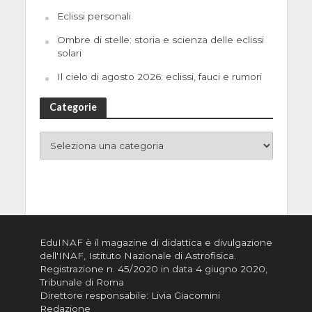
Eclissi personali
Ombre di stelle: storia e scienza delle eclissi
solari
Il cielo di agosto 2026: eclissi, fauci e rumori
Categorie
EduINAF è il magazine di didattica e divulgazione
dell'INAF,
Istituto Nazionale di Astrofisica
.
Registrazione n. 45/2020 in data 4 giugno 2020,
Tribunale di Roma
Direttore responsabile: Livia Giacomini
Redazione