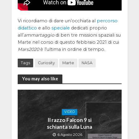
Vi ricordiamo di dare un’occhiata al
percorso
didattico
e allo
speciale
dedicati proprio
all’
ammartaggio
di ben tre missioni spaziali su
Marte nel corso di questo febbraio 2021 di cui
Mars2020
è l’ultima in ordine di tempo.
Tags
Curiosity
Marte
NASA
You may also like
VIDEO
Il razzo Falcon 9 si
schianta sulla Luna
6 Agosto 2026