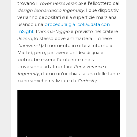
trovano il
rover
Perseverance
e l’elicottero dal
design leonardesco Ingenuity
. I due dispositivi
verranno depositati sulla superficie marziana
usando una
procedura già collaudata con
InSight
. L’
ammartaggio
è previsto nel cratere
Jezero
, lo stesso dove ammarterà il cinese
Tianwen-1
(al momento in orbita intorno a
Marte), però, per avere un’idea di quale
potrebbe essere l’ambiente che si
troveranno ad affrontare
Perseverance
e
Ingenuity
, diamo un’occhiata a una delle tante
panoramiche realizzate da
Curiosity
: