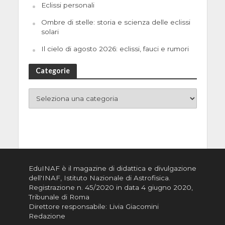
Eclissi personali
Ombre di stelle: storia e scienza delle eclissi
solari
Il cielo di agosto 2026: eclissi, fauci e rumori
Categorie
EduINAF è il magazine di didattica e divulgazione
dell'INAF,
Istituto Nazionale di Astrofisica
.
Registrazione n. 45/2020 in data 4 giugno 2020,
Tribunale di Roma
Direttore responsabile: Livia Giacomini
Redazione