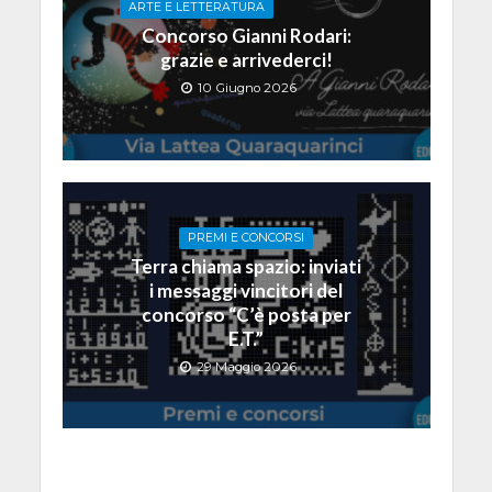
ARTE E LETTERATURA
Concorso Gianni Rodari:
grazie e arrivederci!
10 Giugno 2026
PREMI E CONCORSI
Terra chiama spazio: inviati
i messaggi vincitori del
concorso “C’è posta per
E.T.”
29 Maggio 2026