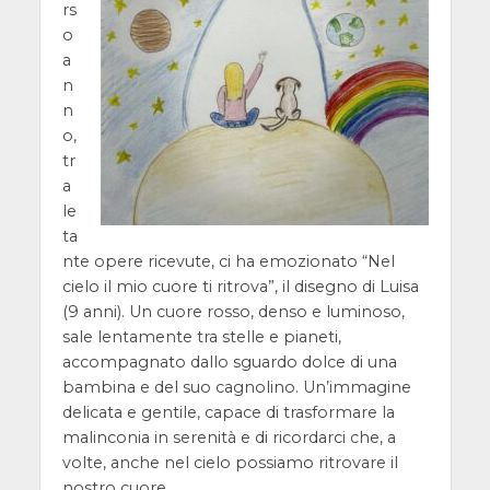
rs
o
a
n
n
o,
tr
a
le
ta
nte opere ricevute, ci ha emozionato “Nel
cielo il mio cuore ti ritrova”, il disegno di Luisa
(9 anni). Un cuore rosso, denso e luminoso,
sale lentamente tra stelle e pianeti,
accompagnato dallo sguardo dolce di una
bambina e del suo cagnolino. Un’immagine
delicata e gentile, capace di trasformare la
malinconia in serenità e di ricordarci che, a
volte, anche nel cielo possiamo ritrovare il
nostro cuore.