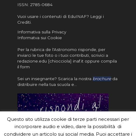
ISSN:
2785-0684
Vuoi usare i contenuti di EduINAF?
Leggi i
Crediti
.
Informativa sulla Privacy
Informatva sui Cookie
Per la rubrica de l'Astronomo risponde, per
inviarci le tue foto o i tuoi contributi, scrivici a
redazione.edu [chiocciola] inaf.it oppure
compila
il form
Sei un insegnante? Scarica la nostra
brochure
da
distribuire nella tua scuola e…
Questo sito utilizza cookie di terze parti necessari per
incorporare audio e video, dare la possibilità di
condividere un articolo sui social media. Puoi accettare i