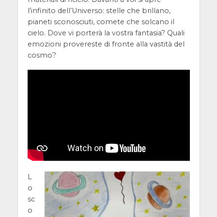
l’infinito dell’Universo: stelle che brillano,
pianeti sconosciuti, comete che solcano il
cielo. Dove vi porterà la vostra fantasia? Quali
emozioni provereste di fronte alla vastità del
cosmo?
L
o
sc
o