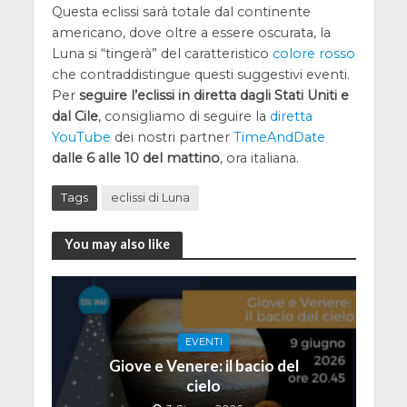
Questa eclissi sarà totale dal continente
americano, dove oltre a essere oscurata, la
Luna si “tingerà” del caratteristico
colore rosso
che contraddistingue questi suggestivi eventi.
Per
seguire l’eclissi in diretta dagli Stati Uniti e
dal Cile
, consigliamo di seguire la
diretta
YouTube
dei nostri partner
TimeAndDate
dalle 6 alle 10 del mattino
, ora italiana.
Tags
eclissi di Luna
You may also like
EVENTI
Giove e Venere: il bacio del
cielo