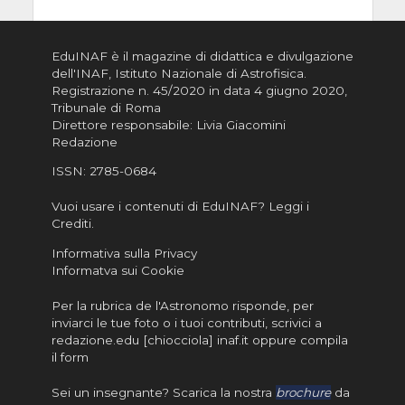
EduINAF è il magazine di didattica e divulgazione
dell'INAF,
Istituto Nazionale di Astrofisica
.
Registrazione n. 45/2020 in data 4 giugno 2020,
Tribunale di Roma
Direttore responsabile: Livia Giacomini
Redazione
ISSN:
2785-0684
Vuoi usare i contenuti di EduINAF?
Leggi i
Crediti
.
Informativa sulla Privacy
Informatva sui Cookie
Per la rubrica de l'Astronomo risponde, per
inviarci le tue foto o i tuoi contributi, scrivici a
redazione.edu [chiocciola] inaf.it oppure
compila
il form
Sei un insegnante? Scarica la nostra
brochure
da