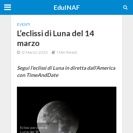
EduINAF
EVENTI
L’eclissi di Luna del 14
marzo
12 Marzo 2025
1 Min Read
Segui l'eclissi di Luna in diretta dall'America
con TimeAndDate
Eclissi parziale di
Luna del 18