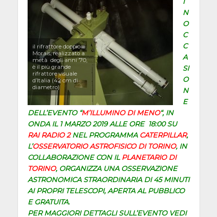
I
N
O
C
C
il rifrattore doppio
Morais, realizzato a
A
metà degli anni ’70,
è il più grande
SI
rifrattore visuale
O
d’Italia (42 cm di
diametro)
N
E
DELL’EVENTO “
M’ILLUMINO DI MENO
“, IN
ONDA IL 1 MARZO 2019 ALLE ORE 18:00 SU
RAI RADIO 2
NEL PROGRAMMA
CATERPILLAR
,
L’
OSSERVATORIO ASTROFISICO DI TORINO
, IN
COLLABORAZIONE CON IL
PLANETARIO DI
TORINO
, ORGANIZZA UNA OSSERVAZIONE
ASTRONOMICA STRAORDINARIA DI 45 MINUTI
AI PROPRI TELESCOPI, APERTA AL PUBBLICO
E GRATUITA.
PER MAGGIORI DETTAGLI SULL’EVENTO VEDI