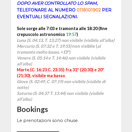
DOPO AVER CONTROLLATO LO SPAM
,
TELEFONARE AL NUMERO
0118101902
PER
EVENTUALI SEGNALAZIONI.
Sole sorge alle 7:03 e tramonta alle 18:20 (fine
crepuscolo astronomico
19:57
)
Luna (S. 04:13, T. 13:27) non visibile
(visibile all’alba)
Mercurio (S. 07:32 e T. 19:55)
non visibile (
al
tramonto molto basso, +1
3º)
Venere (S. 05:14 e T. 14:46) non visibile (visibile
all’alba)
Marte (C. 16:23 C. 23:35) fra 31º (20:30) e 20º
(21:30), visibile ma basso
Giove (S. 02:49, C. 07:19) non visibile (
visibile
di
notte
)
Saturno (S. 04:37 T. 13:44) non visibile (visibile
all’alba)
Bookings
Le prenotazioni sono chiuse.