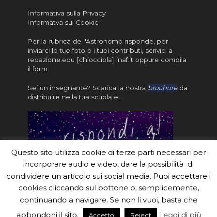
Informativa sulla Privacy
Informatva sui Cookie
Per la rubrica de l'Astronomo risponde, per
inviarci le tue foto o i tuoi contributi, scrivici a
redazione.edu [chiocciola] inaf.it oppure
compila
il form
Sei un insegnante? Scarica la nostra
brochure
da
distribuire nella tua scuola e…
Questo sito utilizza cookie di terze parti necessari per
incorporare audio e video, dare la possibilità di
condividere un articolo sui social media. Puoi accettare i
cookies cliccando sul bottone o, semplicemente,
continuando a navigare. Se non li vuoi, basta che
#eduinaf #inaf #astronomyforabetterworld.
abbondoni il sito.
Leggi di più
Accetto
Reject
Theme created by
Meks
. Powered by
WordPress
.