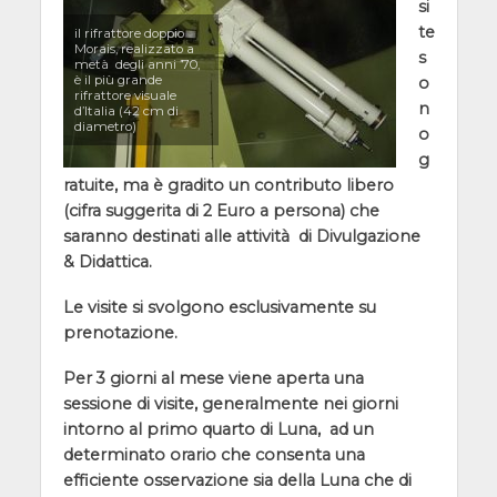
si
te
il rifrattore doppio
Morais, realizzato a
s
metà degli anni ’70,
è il più grande
o
rifrattore visuale
n
d’Italia (42 cm di
diametro)
o
g
ratuite, ma è gradito un contributo libero
(cifra suggerita di 2 Euro a persona) che
saranno destinati alle attività di Divulgazione
& Didattica.
Le visite si svolgono esclusivamente su
prenotazione.
Per 3 giorni al mese viene aperta una
sessione di visite, generalmente nei giorni
intorno al primo quarto di Luna, ad un
determinato orario che consenta una
efficiente osservazione sia della Luna che di