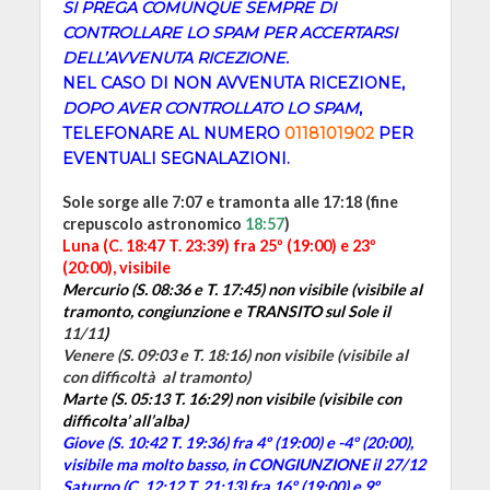
SI PREGA COMUNQUE SEMPRE DI
CONTROLLARE LO SPAM PER ACCERTARSI
DELL’AVVENUTA RICEZIONE.
NEL CASO DI NON AVVENUTA RICEZIONE,
DOPO AVER CONTROLLATO LO SPAM
,
TELEFONARE AL NUMERO
0118101902
PER
EVENTUALI SEGNALAZIONI.
Sole sorge alle 7:07 e tramonta alle 17:18 (fine
crepuscolo astronomico
18:57
)
Luna (C. 18:47 T. 23:39) fra 25º (19:00) e 23º
(20:00), visibile
Mercurio (S. 08:36 e T. 17:45) non visibile (visibile al
tramonto, congiunzione e TRANSITO sul Sole il
11/11
)
Venere (S. 09:03 e T. 18:16)
non visibile (visibile al
con difficoltà al tramonto)
Marte (S. 05:13 T. 16:29) non visibile (visibile con
difficolta’ all’alba)
Giove (S. 10:42 T. 19:36)
fra 4º (19:00) e -4º (20:00),
visibile ma molto basso, in CONGIUNZIONE il 27/12
Saturno (C. 12:12 T. 21:13) fra 16º (19:00) e 9º