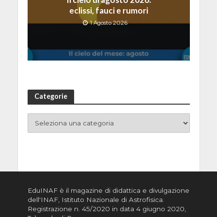
eclissi, fauci e rumori
1 Agosto 2026
Categorie
EduINAF è il magazine di didattica e divulgazione
dell'INAF,
Istituto Nazionale di Astrofisica
.
Registrazione n. 45/2020 in data 4 giugno 2020,