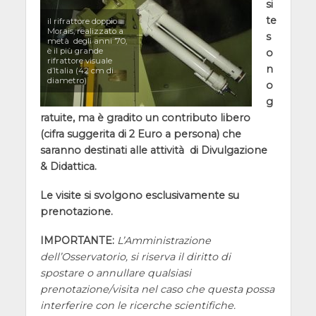
si
te
il rifrattore doppio
Morais, realizzato a
s
metà degli anni ’70,
è il più grande
o
rifrattore visuale
n
d’Italia (42 cm di
diametro)
o
g
ratuite, ma è gradito un contributo libero
(cifra suggerita di 2 Euro a persona) che
saranno destinati alle attività di Divulgazione
& Didattica.
Le visite si svolgono esclusivamente su
prenotazione.
IMPORTANTE:
L’Amministrazione
dell’Osservatorio, si riserva il diritto di
spostare o annullare qualsiasi
prenotazione/visita nel caso che questa possa
interferire con le ricerche scientifiche.