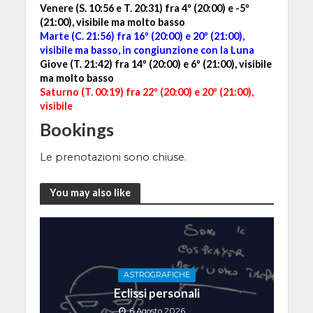
Venere (S. 10:56 e T. 20:31) fra 4º (20:00) e -5º
(21:00), visibile ma molto basso
Marte (C. 21:56) fra 16º (20:00) e 20º (21:00),
visibile ma basso, in congiunzione con la Luna
Giove (T. 21:42) fra 14º (20:00) e 6º (21:00), visibile
ma molto basso
Saturno (T. 00:19) fra 22º (20:00) e 20º (21:00),
visibile
Bookings
Le prenotazioni sono chiuse.
You may also like
ASTROGRAFICHE
Eclissi personali
6 Agosto 2026