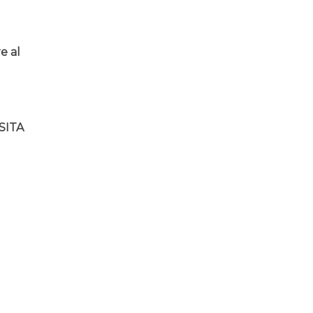
e al
SITA