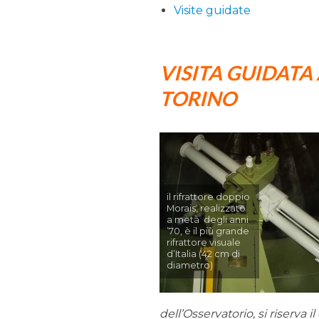
Visite guidate
VISITA GUIDATA
TORINO
il rifrattore doppio
Morais, realizzato
a metà degli anni
’70, è il più grande
rifrattore visuale
d’Italia (42 cm di
diametro)
dell’Osservatorio, si riserva 