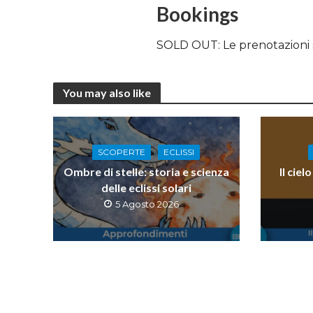
Bookings
SOLD OUT: Le prenotazioni 
You may also like
SCOPERTE
ECLISSI
Ombre di stelle: storia e scienza
Il ciel
delle eclissi solari
5 Agosto 2026