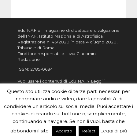
EduINAF è il magazine di didattica e divulgazione
dell'INAF,
Istituto Nazionale di Astrofisica
.
Registrazione n. 45/2020 in data 4 giugno 2020,
Tribunale di Roma
Direttore responsabile: Livia Giacomini
Redazione
ISSN:
2785-0684
Vuoi usare i contenuti di EduINAF?
Leggi i
Crediti
.
Questo sito utilizza cookie di terze parti necessari per
Informativa sulla Privacy
incorporare audio e video, dare la possibilità di
Informatva sui Cookie
condividere un articolo sui social media. Puoi accettare i
cookies cliccando sul bottone o, semplicemente,
Per la rubrica de l'Astronomo risponde, per
inviarci le tue foto o i tuoi contributi, scrivici a
continuando a navigare. Se non li vuoi, basta che
redazione.edu [chiocciola] inaf.it oppure
compila
abbondoni il sito.
Leggi di più
Accetto
Reject
il form