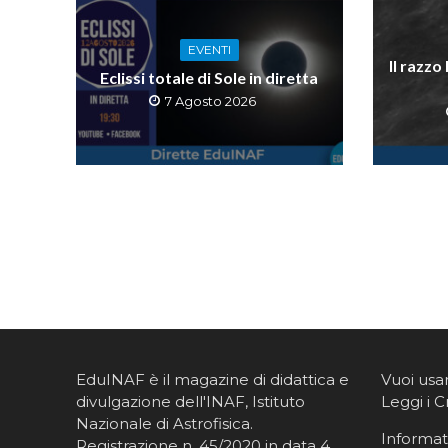
EVENTI
Il razzo
Eclissi totale di Sole in diretta
7 Agosto 2026
EduINAF è il magazine di didattica e
Vuoi usa
divulgazione dell'INAF,
Istituto
Leggi i C
Nazionale di Astrofisica
.
Informati
Registrazione n. 45/2020 in data 4