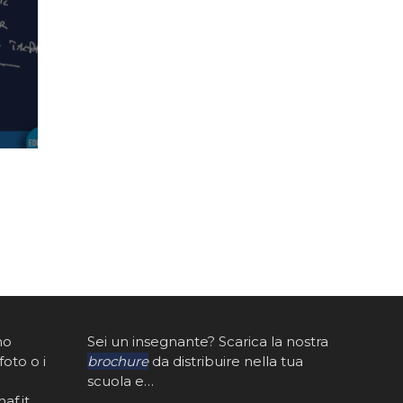
mo
Sei un insegnante? Scarica la nostra
foto o i
brochure
da distribuire nella tua
scuola e…
af.it