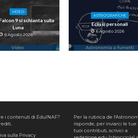
VIDEO
ASTROGRAFICHE
 Falcon 9 si schianta sulla
Eclissi personali
Luna
6 Agosto 2026
6 Agosto 2026
re i contenuti di EduINAF?
Per la rubrica de l'Astrono
rediti
.
risponde, per inviarci le tue 
tuoi contributi, scrivici a
va sulla Privacy
redazione.edu [chiocciola] in