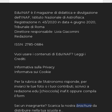
EduINAF è il magazine di didattica e divulgazione
dell'INAF,
Istituto Nazionale di Astrofisica
.
Registrazione n. 45/2020 in data 4 giugno 2020,
Tribunale di Roma
Direttore responsabile: Livia Giacomini
Redazione
ISSN:
2785-0684
Vuoi usare i contenuti di EduINAF?
Leggi i
Crediti
.
Informativa sulla Privacy
Informatva sui Cookie
Per la rubrica de l'Astronomo risponde, per
inviarci le tue foto o i tuoi contributi, scrivici a
redazione.edu [chiocciola] inaf.it oppure
compila
il form
Sei un insegnante? Scarica la nostra
brochure
da
distribuire nella tua scuola e…