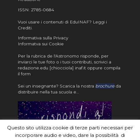
ISSN:
2785-0684
Vuoi usare i contenuti di EduINAF?
Leggi i
Crediti
.
Informativa sulla Privacy
Informatva sui Cookie
Per la rubrica de l'Astronomo risponde, per
inviarci le tue foto o i tuoi contributi, scrivici a
redazione.edu [chiocciola] inaf.it oppure
compila
il form
Sei un insegnante? Scarica la nostra
brochure
da
distribuire nella tua scuola e…
Questo sito utilizza cookie di terze parti necessari per
incorporare audio e video, dare la possibilità di