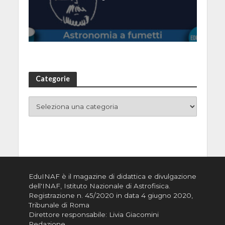
Categorie
EduINAF è il magazine di didattica e divulgazione
dell'INAF,
Istituto Nazionale di Astrofisica
.
Registrazione n. 45/2020 in data 4 giugno 2020,
Tribunale di Roma
Direttore responsabile: Livia Giacomini
Redazione