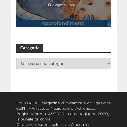
5 Agosto 2026
Categorie
EduINAF è il magazine di didattica e divulgazione
dell'INAF,
Istituto Nazionale di Astrofisica
.
Registrazione n. 45/2020 in data 4 giugno 2020,
Tribunale di Roma
Direttore responsabile: Livia Giacomini