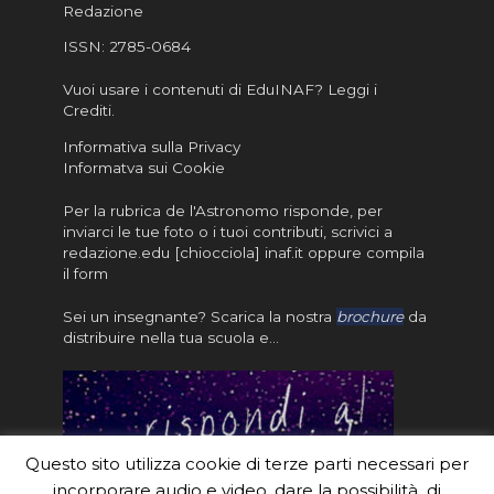
Redazione
ISSN:
2785-0684
Vuoi usare i contenuti di EduINAF?
Leggi i
Crediti
.
Informativa sulla Privacy
Informatva sui Cookie
Per la rubrica de l'Astronomo risponde, per
inviarci le tue foto o i tuoi contributi, scrivici a
redazione.edu [chiocciola] inaf.it oppure
compila
il form
Sei un insegnante? Scarica la nostra
brochure
da
distribuire nella tua scuola e…
Questo sito utilizza cookie di terze parti necessari per
incorporare audio e video, dare la possibilità di