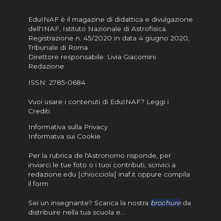
EduINAF è il magazine di didattica e divulgazione
dell'INAF,
Istituto Nazionale di Astrofisica
.
Registrazione n. 45/2020 in data 4 giugno 2020,
Tribunale di Roma
Direttore responsabile: Livia Giacomini
Redazione
ISSN:
2785-0684
Vuoi usare i contenuti di EduINAF?
Leggi i
Crediti
.
Informativa sulla Privacy
Informatva sui Cookie
Per la rubrica de l'Astronomo risponde, per
inviarci le tue foto o i tuoi contributi, scrivici a
redazione.edu [chiocciola] inaf.it oppure
compila
il form
Sei un insegnante? Scarica la nostra
brochure
da
distribuire nella tua scuola e…