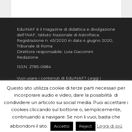
EduINAF è il magazine di didattica e divulgazione
dell'INAF,
Istituto Nazionale di Astrofisica
.
Registrazione n. 45/2020 in data 4 giugno 2020,
Tribunale di Roma
Direttore responsabile: Livia Giacomini
Redazione
ISSN:
2785-0684
Vuoi usare i contenuti di EduINAF?
Leggi i
Crediti
.
Questo sito utilizza cookie di terze parti necessari per
Informativa sulla Privacy
incorporare audio e video, dare la possibilità di
Informatva sui Cookie
condividere un articolo sui social media. Puoi accettare i
cookies cliccando sul bottone o, semplicemente,
Per la rubrica de l'Astronomo risponde, per
inviarci le tue foto o i tuoi contributi, scrivici a
continuando a navigare. Se non li vuoi, basta che
redazione.edu [chiocciola] inaf.it oppure
compila
abbondoni il sito.
Leggi di più
Accetto
Reject
il form