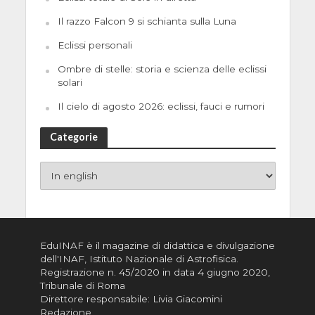
Il razzo Falcon 9 si schianta sulla Luna
Eclissi personali
Ombre di stelle: storia e scienza delle eclissi
solari
Il cielo di agosto 2026: eclissi, fauci e rumori
Categorie
EduINAF è il magazine di didattica e divulgazione
dell'INAF,
Istituto Nazionale di Astrofisica
.
Registrazione n. 45/2020 in data 4 giugno 2020,
Tribunale di Roma
Direttore responsabile: Livia Giacomini
Redazione