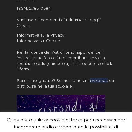
ISSN:
2785-0684
Vuoi usare i contenuti di EduINAF?
Leggi i
Crediti
.
Informativa sulla Privacy
Informatva sui Cookie
Per la rubrica de l'Astronomo risponde, per
inviarci le tue foto o i tuoi contributi, scrivici a
redazione.edu [chiocciola] inaf.it oppure
compila
il form
Sei un insegnante? Scarica la nostra
brochure
da
distribuire nella tua scuola e…
Questo sito utilizza cookie di terze parti necessari per
incorporare audio e video, dare la possibilità di