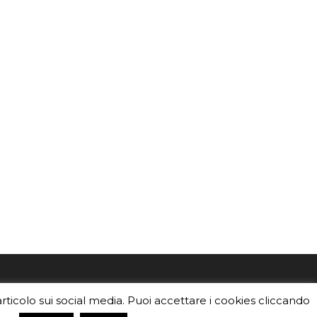
mo
Sei un insegnante? Scarica la nostra
articolo sui social media. Puoi accettare i cookies cliccando
foto o i
brochure
da distribuire nella tua