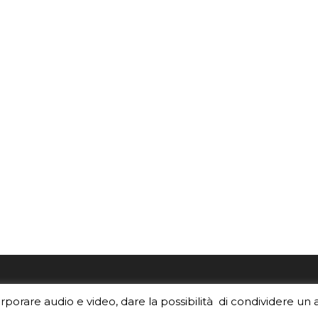
re i contenuti di EduINAF?
Per la rubrica de l'Astrono
orporare audio e video, dare la possibilità di condividere un 
rediti
.
risponde, per inviarci le tue 