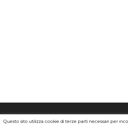
EduINAF è il magazine di didattica e
Vuoi usa
Questo sito utilizza cookie di terze parti necessari per inc
divulgazione dell'INAF,
Istituto
Leggi i C