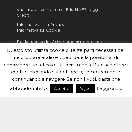
Vuoi usare i contenuti di EduINAF?
Leggi i
Crediti
.
Informativa sulla Privacy
Informatva sui Cookie
Per la rubrica de l'Astronomo risponde, per
inviarci le tue foto o i tuoi contributi, scrivici a
Questo sito utilizza cookie di terze parti necessari per
redazione.edu [chiocciola] inaf.it oppure
compila
incorporare audio e video, dare la possibilità di
il form
condividere un articolo sui social media. Puoi accettare i
Sei un insegnante? Scarica la nostra
brochure
da
cookies cliccando sul bottone o, semplicemente,
distribuire nella tua scuola e…
continuando a navigare. Se non li vuoi, basta che
abbondoni il sito.
Leggi di più
Accetto
Reject