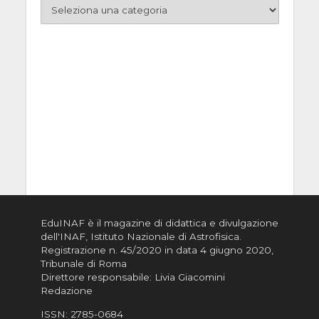
EduINAF è il magazine di didattica e divulgazione
dell'INAF,
Istituto Nazionale di Astrofisica
.
Registrazione n. 45/2020 in data 4 giugno 2020,
Tribunale di Roma
Direttore responsabile: Livia Giacomini
Redazione
ISSN:
2785-0684