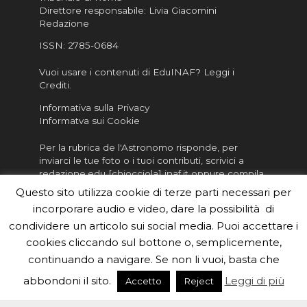
Direttore responsabile: Livia Giacomini
Redazione
ISSN:
2785-0684
Vuoi usare i contenuti di EduINAF?
Leggi i
Crediti
.
Informativa sulla Privacy
Informatva sui Cookie
Per la rubrica de l'Astronomo risponde, per
inviarci le tue foto o i tuoi contributi, scrivici a
redazione.edu [chiocciola] inaf.it oppure
compila
il form
Questo sito utilizza cookie di terze parti necessari per
incorporare audio e video, dare la possibilità di
Sei un insegnante? Scarica la nostra
brochure
da
condividere un articolo sui social media. Puoi accettare i
distribuire nella tua scuola e…
cookies cliccando sul bottone o, semplicemente,
continuando a navigare. Se non li vuoi, basta che
abbondoni il sito.
Leggi di più
Accetto
Reject