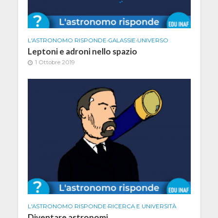
L'ASTRONOMO RISPONDE
•
GALASSIE
•
UNIVERSO
Leptoni e adroni nello spazio
1 Ottobre 2019
L'ASTRONOMO RISPONDE
•
RICERCA E UNIVERSITÀ
Diventare astronomi