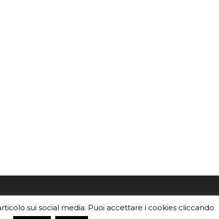
mo
Sei un insegnante? Scarica la nostra
articolo sui social media. Puoi accettare i cookies cliccando
foto o i
brochure
da distribuire nella tua