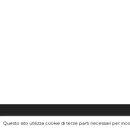
EduINAF è il magazine di didattica e
Vuoi usa
Questo sito utilizza cookie di terze parti necessari per inc
divulgazione dell'INAF,
Istituto
Leggi i C