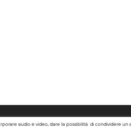
re i contenuti di EduINAF?
Per la rubrica de l'Astrono
orporare audio e video, dare la possibilità di condividere un 
rediti
.
risponde, per inviarci le tue 