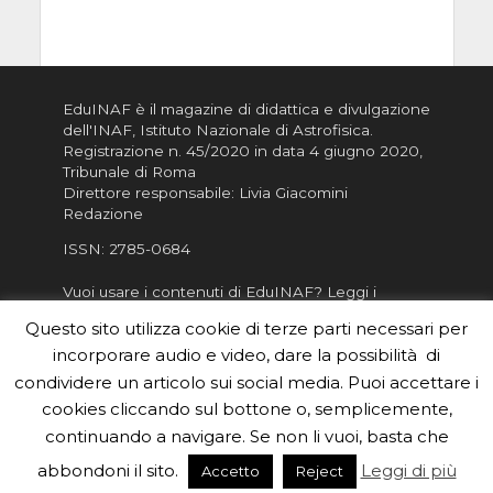
EduINAF è il magazine di didattica e divulgazione
dell'INAF,
Istituto Nazionale di Astrofisica
.
Registrazione n. 45/2020 in data 4 giugno 2020,
Tribunale di Roma
Direttore responsabile: Livia Giacomini
Redazione
ISSN:
2785-0684
Vuoi usare i contenuti di EduINAF?
Leggi i
Crediti
.
Questo sito utilizza cookie di terze parti necessari per
Informativa sulla Privacy
incorporare audio e video, dare la possibilità di
Informatva sui Cookie
condividere un articolo sui social media. Puoi accettare i
cookies cliccando sul bottone o, semplicemente,
Per la rubrica de l'Astronomo risponde, per
inviarci le tue foto o i tuoi contributi, scrivici a
continuando a navigare. Se non li vuoi, basta che
redazione.edu [chiocciola] inaf.it oppure
compila
abbondoni il sito.
Leggi di più
Accetto
Reject
il form