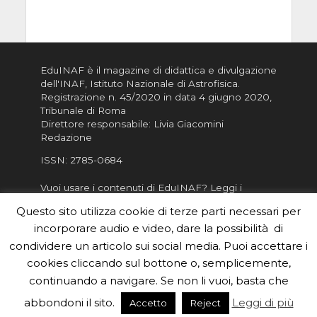
EduINAF è il magazine di didattica e divulgazione
dell'INAF,
Istituto Nazionale di Astrofisica
.
Registrazione n. 45/2020 in data 4 giugno 2020,
Tribunale di Roma
Direttore responsabile: Livia Giacomini
Redazione
ISSN:
2785-0684
Vuoi usare i contenuti di EduINAF?
Leggi i
Crediti
.
Questo sito utilizza cookie di terze parti necessari per
Informativa sulla Privacy
incorporare audio e video, dare la possibilità di
Informatva sui Cookie
condividere un articolo sui social media. Puoi accettare i
cookies cliccando sul bottone o, semplicemente,
Per la rubrica de l'Astronomo risponde, per
inviarci le tue foto o i tuoi contributi, scrivici a
continuando a navigare. Se non li vuoi, basta che
redazione.edu [chiocciola] inaf.it oppure
compila
abbondoni il sito.
Leggi di più
Accetto
Reject
il form