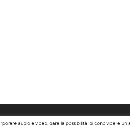
re i contenuti di EduINAF?
Per la rubrica de l'Astrono
orporare audio e video, dare la possibilità di condividere un 
rediti
.
risponde, per inviarci le tue 