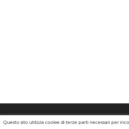
EduINAF è il magazine di didattica e
Vuoi usa
Questo sito utilizza cookie di terze parti necessari per inc
divulgazione dell'INAF,
Istituto
Leggi i C