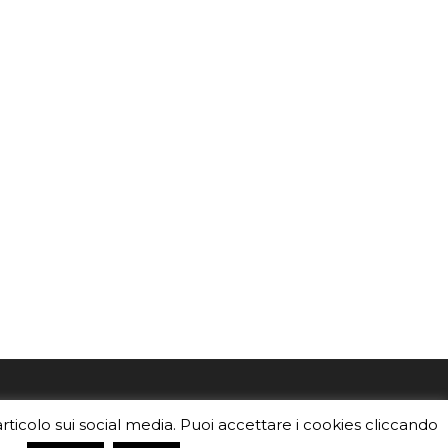
mo
Sei un insegnante? Scarica la nostra
articolo sui social media. Puoi accettare i cookies cliccando
foto o i
brochure
da distribuire nella tua