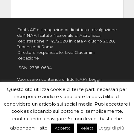
EduINAF è il magazine di didattica e divulgazione
dell'INAF,
Istituto Nazionale di Astrofisica
.
Registrazione n. 45/2020 in data 4 giugno 2020,
Tribunale di Roma
Direttore responsabile: Livia Giacomini
Redazione
ISSN:
2785-0684
Vuoi usare i contenuti di EduINAF?
Leggi i
Crediti
.
Questo sito utilizza cookie di terze parti necessari per
Informativa sulla Privacy
incorporare audio e video, dare la possibilità di
Informatva sui Cookie
condividere un articolo sui social media. Puoi accettare i
cookies cliccando sul bottone o, semplicemente,
Per la rubrica de l'Astronomo risponde, per
inviarci le tue foto o i tuoi contributi, scrivici a
continuando a navigare. Se non li vuoi, basta che
redazione.edu [chiocciola] inaf.it oppure
compila
abbondoni il sito.
Leggi di più
Accetto
Reject
il form