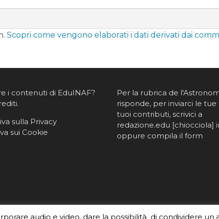
m.
Scopri come vengono elaborati i dati derivati dai comm
re i contenuti di EduINAF?
Per la rubrica de l'Astrono
rediti
.
risponde, per inviarci le tue 
tuoi contributi, scrivici a
va sulla Privacy
redazione.edu [chiocciola] in
va sui Cookie
oppure
compila il form
orporare audio e video, dare la possibilità di condividere un 