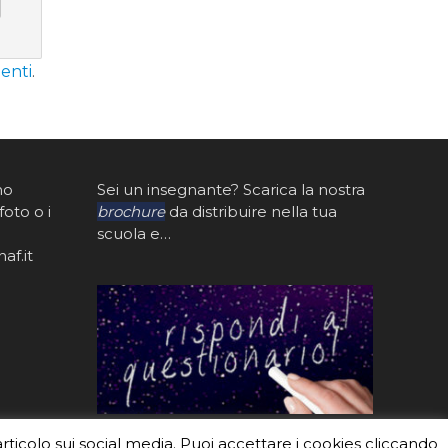
enti
.
mo
Sei un insegnante? Scarica la nostra
foto o i
brochure
da distribuire nella tua
scuola e…
af.it
articolo sui social media. Puoi accettare i cookies cliccando