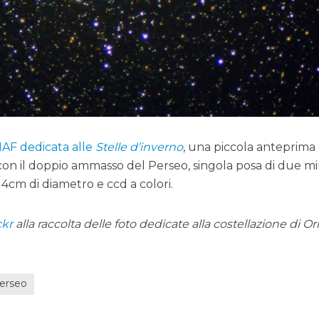
NAF dedicata alle
Stelle d’inverno
, una piccola anteprima 
on il doppio ammasso del Perseo, singola posa di due mi
14cm di diametro e ccd a colori.
ckr
alla raccolta delle foto dedicate alla costellazione di O
erseo