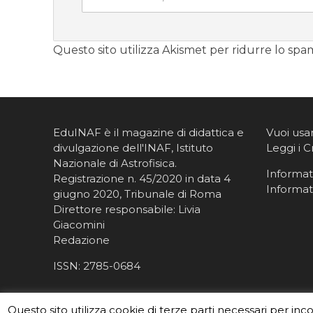
Questo sito utilizza Akismet per ridurre lo spa
EduINAF è il magazine di didattica e
Vuoi usa
divulgazione dell'INAF,
Istituto
Leggi i C
Nazionale di Astrofisica
.
Informati
Registrazione n. 45/2020 in data 4
Informat
giugno 2020, Tribunale di Roma
Direttore responsabile: Livia
Giacomini
Redazione
ISSN:
2785-0684
Questo sito utilizza cookie di terze parti necessari per inc