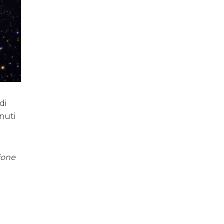
di
nuti
rione