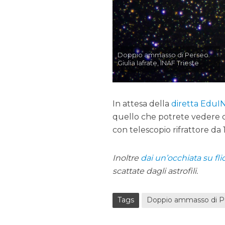
Doppio ammasso di Perseo.
Giulia Iafrate, INAF Trieste
In attesa della
diretta EduI
quello che potrete vedere c
con telescopio rifrattore da 
Inoltre
dai un’occhiata su fli
scattate dagli astrofili.
Tags
Doppio ammasso di P