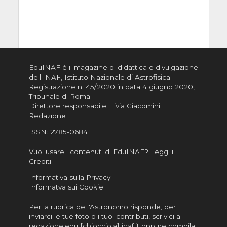
EduINAF è il magazine di didattica e divulgazione
dell'INAF,
Istituto Nazionale di Astrofisica
.
Registrazione n. 45/2020 in data 4 giugno 2020,
Tribunale di Roma
Direttore responsabile: Livia Giacomini
Redazione
ISSN:
2785-0684
Vuoi usare i contenuti di EduINAF?
Leggi i
Crediti
.
Informativa sulla Privacy
Informatva sui Cookie
Per la rubrica de l'Astronomo risponde, per
inviarci le tue foto o i tuoi contributi, scrivici a
redazione.edu [chiocciola] inaf.it oppure
compila