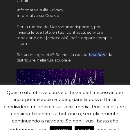
Crediti
.
Informativa sulla Privacy
Informatva sui Cookie
Per la rubrica de l'Astronomo risponde, per
inviarci le tue foto o i tuoi contributi, scrivici a
redazione.edu [chiocciola] inaf.it oppure
compila
il form
Sei un insegnante? Scarica la nostra
brochure
da
distribuire nella tua scuola e…
Questo sito utilizza cookie di terze parti necessari per
incorporare audio e video, dare la possibilità di
condividere un articolo sui social media. Puoi accettare i
cookies cliccando sul bottone o, semplicemente,
continuando a navigare. Se non li vuoi, basta che
#eduinaf #inaf #astronomyforabetterworld.
abbondoni il sito.
Leggi di più