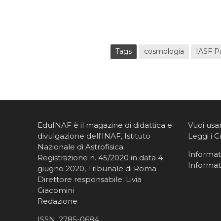
Tags
cosmologia
IASF P
EduINAF è il magazine di didattica e
Vuoi usa
divulgazione dell'INAF,
Istituto
Leggi i C
Nazionale di Astrofisica
.
Informati
Registrazione n. 45/2020 in data 4
Informat
giugno 2020, Tribunale di Roma
Direttore responsabile: Livia
Giacomini
Redazione
ISSN:
2785-0684