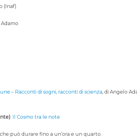
 (Inaf)
o Adamo
 Lune – Racconti di sogni, racconti di scienza
, di Angelo A
ente)
:
Il Cosmo tra le note
che può durare fino a un’ora e un quarto.