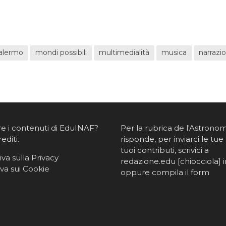
alermo
mondi possibili
multimedialità
musica
narrazi
re i contenuti di EduINAF?
Per la rubrica de l'Astrono
rediti
.
risponde, per inviarci le tue 
tuoi contributi, scrivici a
va sulla Privacy
redazione.edu [chiocciola] in
va sui Cookie
oppure
compila il form