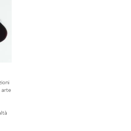
zioni
a arte
altà