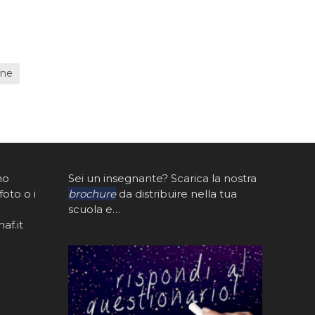
one
mo
Sei un insegnante? Scarica la nostra
foto o i
brochure
da distribuire nella tua
scuola e…
af.it