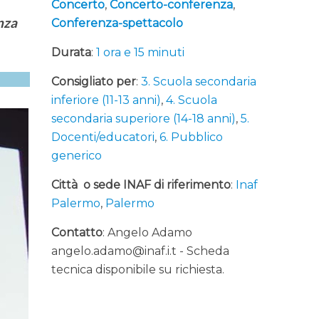
Concerto
,
Concerto-conferenza
,
enza
Conferenza-spettacolo
Durata
:
1 ora e 15 minuti
Consigliato per
:
3. Scuola secondaria
inferiore (11-13 anni)
,
4. Scuola
secondaria superiore (14-18 anni)
,
5.
Docenti/educatori
,
6. Pubblico
generico
Città o sede INAF di riferimento
:
Inaf
Palermo
,
Palermo
Contatto
: Angelo Adamo
angelo.adamo@inaf.i.t - Scheda
tecnica disponibile su richiesta.