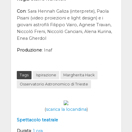
Con
: Sara Hennah Galiza (interprete), Paola
Pisani (video proiezioni e light design) e i
giovani astrofili Filippo Vairo, Agnese Travan,
Niccoló Freni, Niccoló Canciani, Alena Kurina,
Enea Gherdol
Produzione
: Inaf
Tags
Ispirazione
Margherita Hack
Osservatorio Astronomico di Trieste
(
scarica la locandina
)
Spettacolo teatrale
Durata
:
1 ora