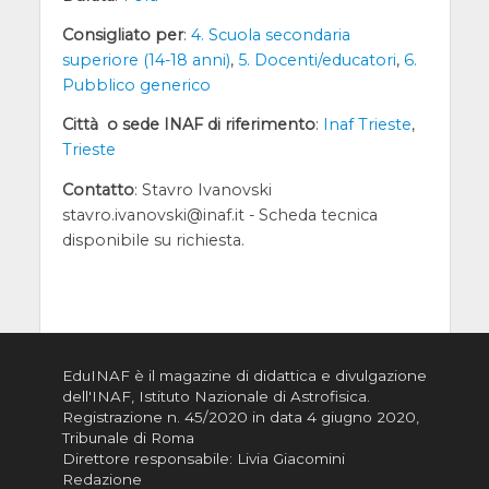
Consigliato per
:
4. Scuola secondaria
superiore (14-18 anni)
,
5. Docenti/educatori
,
6.
Pubblico generico
Città o sede INAF di riferimento
:
Inaf Trieste
,
Trieste
Contatto
: Stavro Ivanovski
stavro.ivanovski@inaf.it - Scheda tecnica
disponibile su richiesta.
EduINAF è il magazine di didattica e divulgazione
dell'INAF,
Istituto Nazionale di Astrofisica
.
Registrazione n. 45/2020 in data 4 giugno 2020,
Tribunale di Roma
Direttore responsabile: Livia Giacomini
Redazione