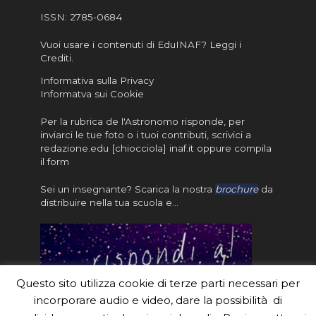
ISSN:
2785-0684
Vuoi usare i contenuti di EduINAF?
Leggi i
Crediti
.
Informativa sulla Privacy
Informatva sui Cookie
Per la rubrica de l'Astronomo risponde, per
inviarci le tue foto o i tuoi contributi, scrivici a
redazione.edu [chiocciola] inaf.it oppure
compila
il form
Sei un insegnante? Scarica la nostra
brochure
da
distribuire nella tua scuola e…
Questo sito utilizza cookie di terze parti necessari per
incorporare audio e video, dare la possibilità di