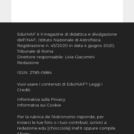
EduINAF è il magazine di didattica e divulgazione
dell'INAF,
Istituto Nazionale di Astrofisica
.
Registrazione n. 45/2020 in data 4 giugno 2020,
Tribunale di Roma
Direttore responsabile: Livia Giacomini
Redazione
ISSN:
2785-0684
Vuoi usare i contenuti di EduINAF?
Leggi i
Crediti
.
Informativa sulla Privacy
Informatva sui Cookie
Per la rubrica de l'Astronomo risponde, per
inviarci le tue foto o i tuoi contributi, scrivici a
redazione.edu [chiocciola] inaf.it oppure
compila
il form