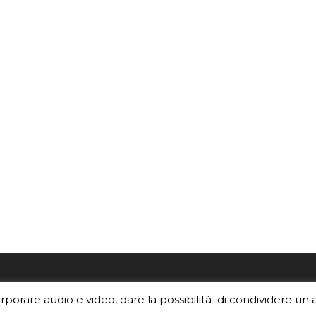
re i contenuti di EduINAF?
Per la rubrica de l'Astrono
orporare audio e video, dare la possibilità di condividere un 
rediti
.
risponde, per inviarci le tue 