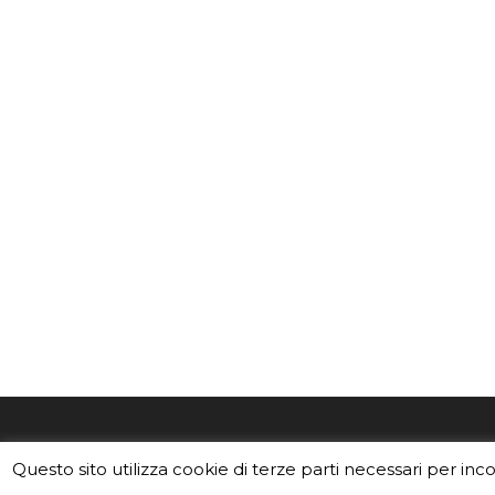
EduINAF è il magazine di didattica e
Vuoi usa
Questo sito utilizza cookie di terze parti necessari per inc
divulgazione dell'INAF,
Istituto
Leggi i C