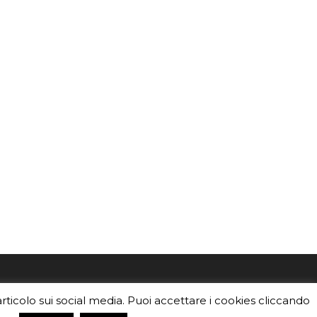
mo
Sei un insegnante? Scarica la nostra
articolo sui social media. Puoi accettare i cookies cliccando
foto o i
brochure
da distribuire nella tua