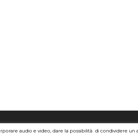
re i contenuti di EduINAF?
Per la rubrica de l'Astrono
orporare audio e video, dare la possibilità di condividere un 
rediti
.
risponde, per inviarci le tue 