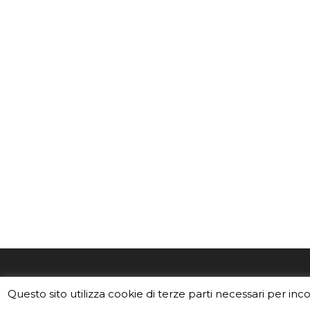
EduINAF è il magazine di didattica e
Vuoi usa
Questo sito utilizza cookie di terze parti necessari per inc
divulgazione dell'INAF,
Istituto
Leggi i C