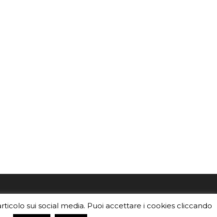
mo
Sei un insegnante? Scarica la nostra
articolo sui social media. Puoi accettare i cookies cliccando
foto o i
brochure
da distribuire nella tua