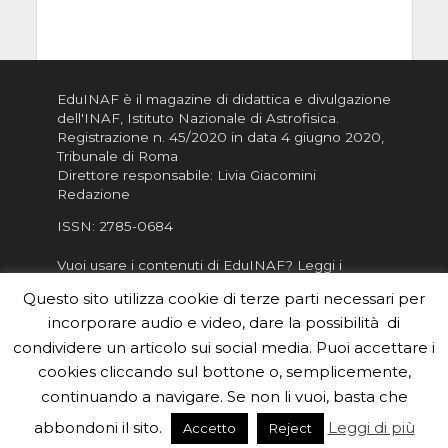
EduINAF è il magazine di didattica e divulgazione
dell'INAF,
Istituto Nazionale di Astrofisica
.
Registrazione n. 45/2020 in data 4 giugno 2020,
Tribunale di Roma
Direttore responsabile: Livia Giacomini
Redazione
ISSN:
2785-0684
Vuoi usare i contenuti di EduINAF?
Leggi i
Crediti
.
Questo sito utilizza cookie di terze parti necessari per
Informativa sulla Privacy
incorporare audio e video, dare la possibilità di
Informatva sui Cookie
condividere un articolo sui social media. Puoi accettare i
cookies cliccando sul bottone o, semplicemente,
Per la rubrica de l'Astronomo risponde, per
inviarci le tue foto o i tuoi contributi, scrivici a
continuando a navigare. Se non li vuoi, basta che
redazione.edu [chiocciola] inaf.it oppure
compila
abbondoni il sito.
Leggi di più
Accetto
Reject
il form