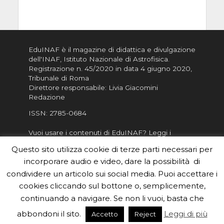
EduINAF è il magazine di didattica e divulgazione
dell'INAF,
Istituto Nazionale di Astrofisica
.
Registrazione n. 45/2020 in data 4 giugno 2020,
Tribunale di Roma
Direttore responsabile: Livia Giacomini
Redazione
ISSN:
2785-0684
Vuoi usare i contenuti di EduINAF?
Leggi i
Crediti
.
Questo sito utilizza cookie di terze parti necessari per
Informativa sulla Privacy
incorporare audio e video, dare la possibilità di
Informatva sui Cookie
condividere un articolo sui social media. Puoi accettare i
cookies cliccando sul bottone o, semplicemente,
Per la rubrica de l'Astronomo risponde, per
inviarci le tue foto o i tuoi contributi, scrivici a
continuando a navigare. Se non li vuoi, basta che
redazione.edu [chiocciola] inaf.it oppure
compila
abbondoni il sito.
Leggi di più
Accetto
Reject
il form