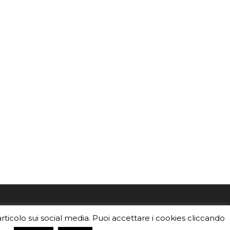
mo
Sei un insegnante? Scarica la nostra
articolo sui social media. Puoi accettare i cookies cliccando
foto o i
brochure
da distribuire nella tua