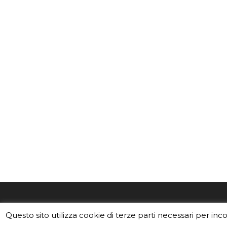
EduINAF è il magazine di didattica e
Vuoi usa
Questo sito utilizza cookie di terze parti necessari per inc
divulgazione dell'INAF,
Istituto
Leggi i C