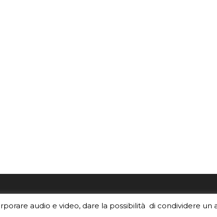
re i contenuti di EduINAF?
Per la rubrica de l'Astrono
orporare audio e video, dare la possibilità di condividere un 
rediti
.
risponde, per inviarci le tue 