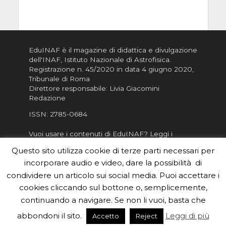
EduINAF è il magazine di didattica e divulgazione
dell'INAF,
Istituto Nazionale di Astrofisica
.
Registrazione n. 45/2020 in data 4 giugno 2020,
Tribunale di Roma
Direttore responsabile: Livia Giacomini
Redazione
ISSN:
2785-0684
Vuoi usare i contenuti di EduINAF?
Leggi i
Crediti
.
Questo sito utilizza cookie di terze parti necessari per
Informativa sulla Privacy
incorporare audio e video, dare la possibilità di
Informatva sui Cookie
condividere un articolo sui social media. Puoi accettare i
cookies cliccando sul bottone o, semplicemente,
Per la rubrica de l'Astronomo risponde, per
inviarci le tue foto o i tuoi contributi, scrivici a
continuando a navigare. Se non li vuoi, basta che
redazione.edu [chiocciola] inaf.it oppure
compila
abbondoni il sito.
Leggi di più
Accetto
Reject
il form