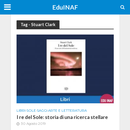
EduINAF
Tag - Stuart Clark
LIBRI
•
SOLE
•
SAGGI
•
ARTE E LETTERATURA
I re del Sole: storia di una ricerca stellare
30 Agosto 2019