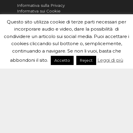
Informativa sulla Privacy
Informatva sui Cookie
Questo sito utilizza cookie di terze parti necessari per
Per la rubrica de l'Astronomo risponde, per
inviarci le tue foto o i tuoi contributi, scrivici a
incorporare audio e video, dare la possibilità di
redazione.edu [chiocciola] inaf.it oppure
compila
condividere un articolo sui social media. Puoi accettare i
il form
cookies cliccando sul bottone o, semplicemente,
continuando a navigare. Se non li vuoi, basta che
Sei un insegnante? Scarica la nostra
brochure
da
distribuire nella tua scuola e…
abbondoni il sito.
Leggi di più
Accetto
Reject
#eduinaf #inaf #astronomyforabetterworld.
Theme created by
Meks
. Powered by
WordPress
.